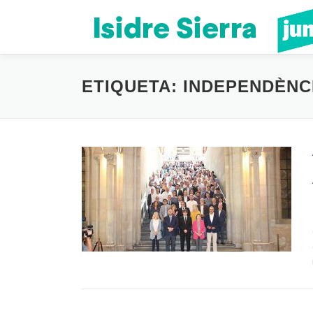
Vés
al
contingut
ETIQUETA:
INDEPENDÈNC