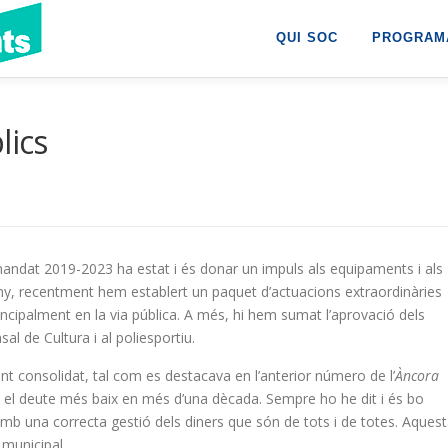
QUI SOC
PROGRAMA
lics
andat 2019-2023 ha estat i és donar un impuls als equipaments i als
uny, recentment hem establert un paquet d’actuacions extraordinàries
ncipalment en la via pública. A més, hi hem sumat l’aprovació dels
al de Cultura i al poliesportiu.
t consolidat, tal com es destacava en l’anterior número de l’
Àncora
b el deute més baix en més d’una dècada. Sempre ho he dit i és bo
 amb una correcta gestió dels diners que són de tots i de totes. Aques
 municipal.