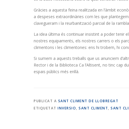
Gràcies a aquesta feina realitzada en l’àmbit econ
a despeses extraordinàries com les que plantegem i
clavegueram i la reurbanització parcial de la rambla
La idea última és continuar insistint a poder tenir el
nostres equipaments, els nostres carrers o els parcs
climentons i les climentones: ens hi trobem, hi conv
Si sumem a aquests treballs que us anunciem d’altre
Rector i de la Biblioteca Ca l’Altisent, no tinc ca
espais públics més enllà.
PUBLICAT A
SANT CLIMENT DE LLOBREGAT
ETIQUETAT
INVERSIO
,
SANT CLIMENT
,
SANT CL