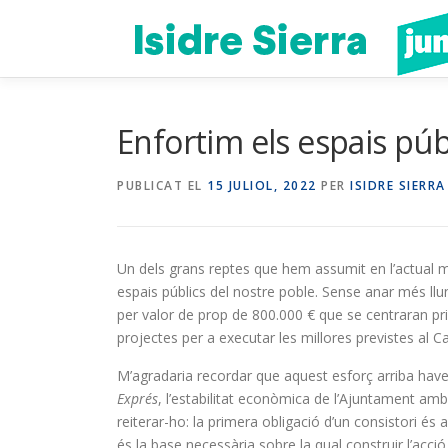
Vés
al
contingut
Enfortim els espais púb
PUBLICAT EL
15 JULIOL, 2022
PER
ISIDRE SIERRA
Un dels grans reptes que hem assumit en l’actual m
espais públics del nostre poble. Sense anar més ll
per valor de prop de 800.000 € que se centraran pri
projectes per a executar les millores previstes al Cas
M’agradaria recordar que aquest esforç arriba haven
Exprés
, l’estabilitat econòmica de l’Ajuntament am
reiterar-ho: la primera obligació d’un consistori és
és la base necessària sobre la qual construir l’acció