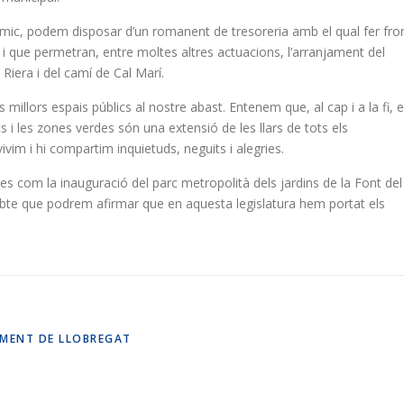
òmic, podem disposar d’un romanent de tresoreria amb el qual fer fro
 que permetran, entre moltes altres actuacions, l’arranjament del
 Riera i del camí de Cal Marí.
s millors espais públics al nostre abast. Entenem que, al cap i a la fi, e
 i les zones verdes són una extensió de les llars de tots els
ivim i hi compartim inquietuds, neguits i alegries.
s com la inauguració del parc metropolità dels jardins de la Font del
p dubte que podrem afirmar que en aquesta legislatura hem portat els
IMENT DE LLOBREGAT