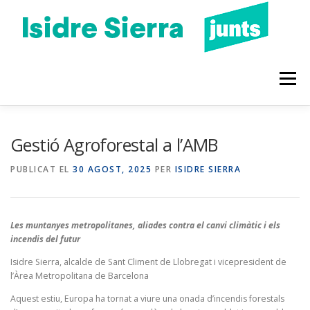
Vés
al
contingut
Menú
QUI SOC
PROGRAMA 2023
CONEIX-ME
Gestió Agroforestal a l’AMB
PUBLICAT EL
30 AGOST, 2025
PER
ISIDRE SIERRA
BLOC
AGENDA
Les muntanyes metropolitanes, aliades contra el canvi climàtic i els
incendis del futur
Isidre Sierra, alcalde de Sant Climent de Llobregat i vicepresident de
l’Àrea Metropolitana de Barcelona
Aquest estiu, Europa ha tornat a viure una onada d’incendis forestals