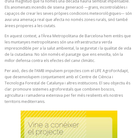
d’una magnitud que fa només una dècada hauria semblat impensable.
Els anomenats incendis de sisena generació —grans, incontrolables i
capaços de crear les seves pròpies condicions meteorològiques— són
avui una amenaça real que afecta no només zones rurals, sinó també
àrees properes a les ciutats.
En aquest context, a l’Àrea Metropolitana de Barcelona hem entès que
les muntanyes metropolitanes són una infraestructura verda
imprescindible per a la salut ambiental, la seguretat i la qualitat de vida
de la ciutadania. No són només el paisatge que ens envolta, són la
millor defensa contra els efectes del canvi climàtic.
Per això, des de l’AMB impulsem projectes com el LIFE AgroForAdapt,
que desenvolupem conjuntament amb el Centre de Ciència i
Tecnologia Forestal de Catalunya i altres institucions. El seu objectiu és
clar: promoure sistemes agroforestals que combinen boscos,
agricultura i ramaderia extensiva per fer més resilients els nostres
territoris mediterranis.