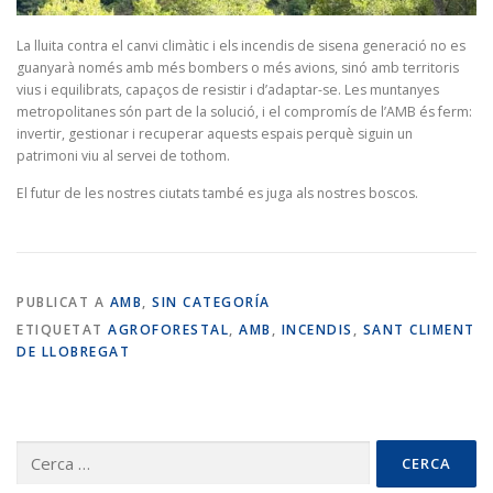
La lluita contra el canvi climàtic i els incendis de sisena generació no es
guanyarà només amb més bombers o més avions, sinó amb territoris
vius i equilibrats, capaços de resistir i d’adaptar-se. Les muntanyes
metropolitanes són part de la solució, i el compromís de l’AMB és ferm:
invertir, gestionar i recuperar aquests espais perquè siguin un
patrimoni viu al servei de tothom.
El futur de les nostres ciutats també es juga als nostres boscos.
PUBLICAT A
AMB
,
SIN CATEGORÍA
ETIQUETAT
AGROFORESTAL
,
AMB
,
INCENDIS
,
SANT CLIMENT
DE LLOBREGAT
Cerca: