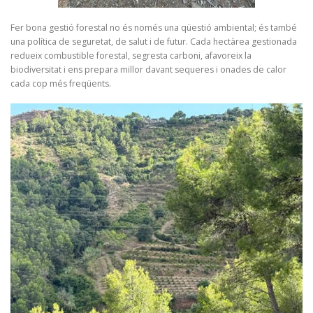
Fer bona gestió forestal no és només una qüestió ambiental; és també
una política de seguretat, de salut i de futur. Cada hectàrea gestionada
redueix combustible forestal, segresta carboni, afavoreix la
biodiversitat i ens prepara millor davant sequeres i onades de calor
cada cop més freqüents.