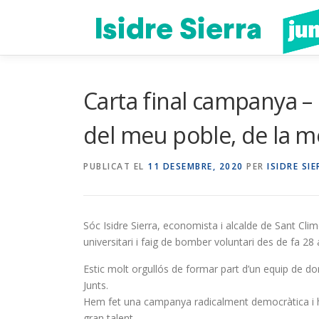
Vés
al
contingut
Carta final campanya – M
del meu poble, de la m
PUBLICAT EL
11 DESEMBRE, 2020
PER
ISIDRE SI
Sóc Isidre Sierra, economista i alcalde de Sant Clim
universitari i faig de bomber voluntari des de fa 28 
Estic molt orgullós de formar part d’un equip de d
Junts.
Hem fet una campanya radicalment democràtica i he
gran talent.