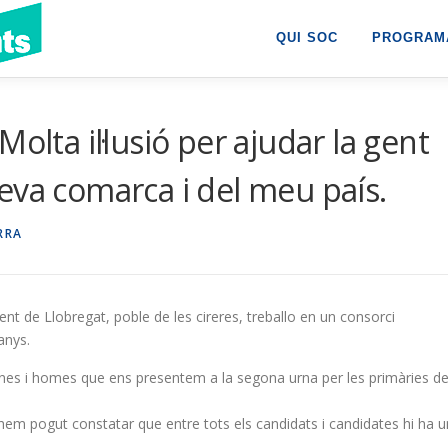
QUI SOC
PROGRAMA
olta il·lusió per ajudar la gent
eva comarca i del meu país.
ERRA
ent de Llobregat, poble de les cireres, treballo en un consorci
anys.
ones i homes que ens presentem a la segona urna per les primàries d
m pogut constatar que entre tots els candidats i candidates hi ha u