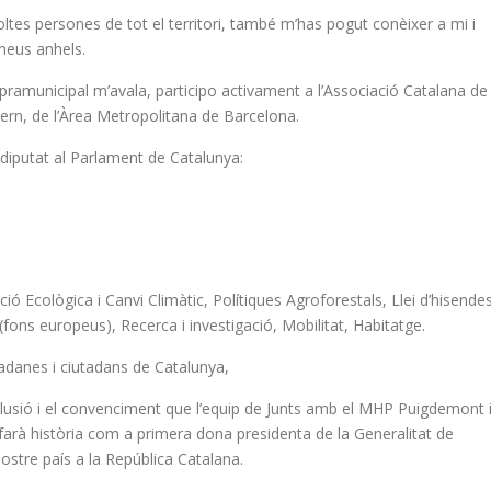
es persones de tot el territori, també m’has pogut conèixer a mi i
meus anhels.
pramunicipal m’avala, participo activament a l’Associació Catalana de
vern, de l’Àrea Metropolitana de Barcelona.
 diputat al Parlament de Catalunya:
ció Ecològica i Canvi Climàtic, Polítiques Agroforestals, Llei d’hisende
 (fons europeus), Recerca i investigació, Mobilitat, Habitatge.
tadanes i ciutadans de Catalunya,
•lusió i el convenciment que l’equip de Junts amb el MHP Puigdemont 
farà història com a primera dona presidenta de la Generalitat de
ostre país a la República Catalana.