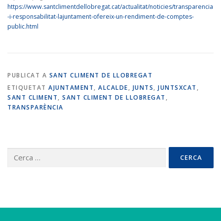
https://www.santclimentdellobregat.cat/actualitat/noticies/transparencia
-i-responsabilitat-lajuntament-ofereix-un-rendiment-de-comptes-
public.html
PUBLICAT A
SANT CLIMENT DE LLOBREGAT
ETIQUETAT
AJUNTAMENT
,
ALCALDE
,
JUNTS
,
JUNTSXCAT
,
SANT CLIMENT
,
SANT CLIMENT DE LLOBREGAT
,
TRANSPARÈNCIA
Cerca: