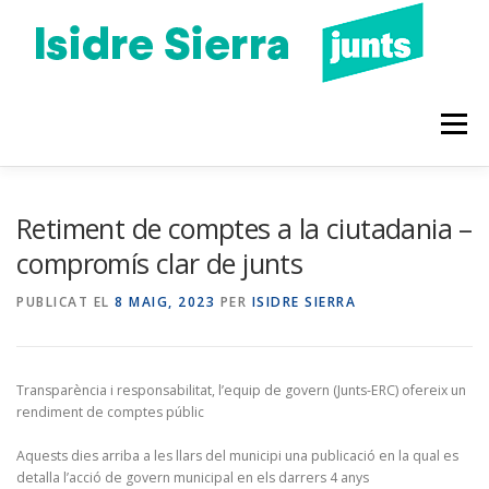
Vés
al
contingut
Menú
QUI SOC
PROGRAMA 2023
CONEIX-ME
Retiment de comptes a la ciutadania –
compromís clar de junts
BLOC
AGENDA
PUBLICAT EL
8 MAIG, 2023
PER
ISIDRE SIERRA
Transparència i responsabilitat, l’equip de govern (Junts-ERC) ofereix un
rendiment de comptes públic
Aquests dies arriba a les llars del municipi una publicació en la qual es
detalla l’acció de govern municipal en els darrers 4 anys