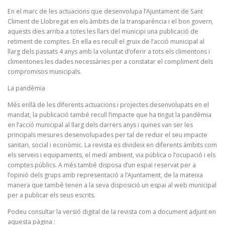
En el marc de les actuacions que desenvolupa l’Ajuntament de Sant
Climent de Llobregat en els àmbits de la transparència i el bon govern,
aquests dies arriba a totes les llars del municipi una publicació de
retiment de comptes. En ella es recull el gruix de l’acció municipal al
llarg dels passats 4 anys amb la voluntat d’oferir a tots els climentons i
climentones les dades necessàries per a constatar el compliment dels
compromisos municipals.
La pandèmia
Més enllà de les diferents actuacions i projectes desenvolupats en el
mandat, la publicació també recull l’impacte que ha tingut la pandèmia
en l’acció municipal al llarg dels darrers anys i quines van ser les
principals mesures desenvolupades per tal de reduir el seu impacte
sanitari, social i econòmic. La revista es divideix en diferents àmbits com
els serveis i equipaments, el medi ambient, via pública o l’ocupació i els
comptes públics. A més també disposa d’un espai reservat per a
l’opinió dels grups amb representació a l’Ajuntament, de la mateixa
manera que també tenen a la seva disposició un espai al web municipal
per a publicar els seus escrits.
Podeu consultar la versió digital de la revista com a document adjunt en
aquesta pàgina :