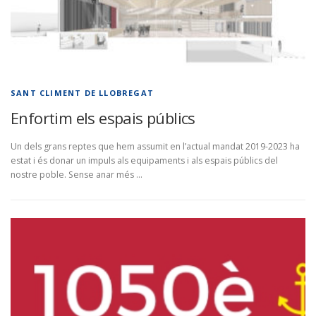
SANT CLIMENT DE LLOBREGAT
Enfortim els espais públics
Un dels grans reptes que hem assumit en l’actual mandat 2019-2023 ha
estat i és donar un impuls als equipaments i als espais públics del
nostre poble. Sense anar més …