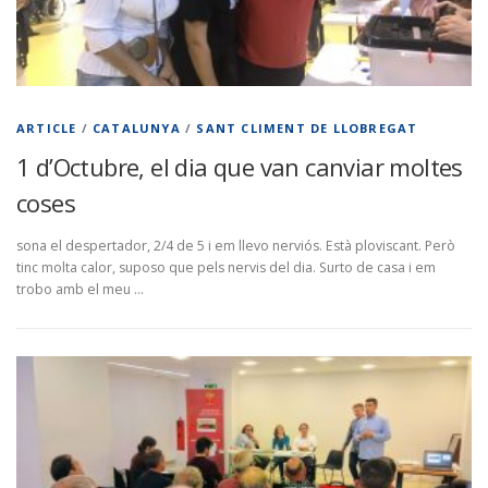
ARTICLE
/
CATALUNYA
/
SANT CLIMENT DE LLOBREGAT
1 d’Octubre, el dia que van canviar moltes
coses
sona el despertador, 2/4 de 5 i em llevo nerviós. Està ploviscant. Però
tinc molta calor, suposo que pels nervis del dia. Surto de casa i em
trobo amb el meu …