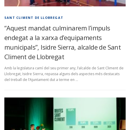
SANT CLIMENT DE LLOBREGAT
“Aquest mandat culminarem l’impuls
endegat a la xarxa d’equipaments
municipals”, Isidre Sierra, alcalde de Sant
Climent de Llobregat
Amb la legislatura camí del seu primer any, l’alcalde de Sant Climent de
Llobregat, Isidre Sierra, repassa alguns dels aspectes més destacats
del treball de l’Ajuntament dut a terme en …