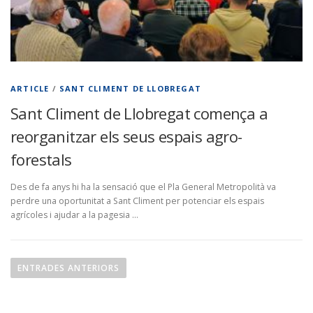
ARTICLE
/
SANT CLIMENT DE LLOBREGAT
Sant Climent de Llobregat comença a
reorganitzar els seus espais agro-
forestals
Des de fa anys hi ha la sensació que el Pla General Metropolità va
perdre una oportunitat a Sant Climent per potenciar els espais
agrícoles i ajudar a la pagesia …
N
a
ENTRADES ANTERIORS
v
e